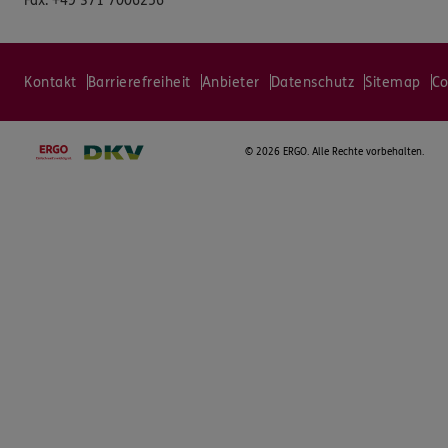
Fax:
+49 371 7006256
Kontakt
Barrierefreiheit
Anbieter
Datenschutz
Sitemap
Co
©
2026 ERGO. Alle Rechte vorbehalten.