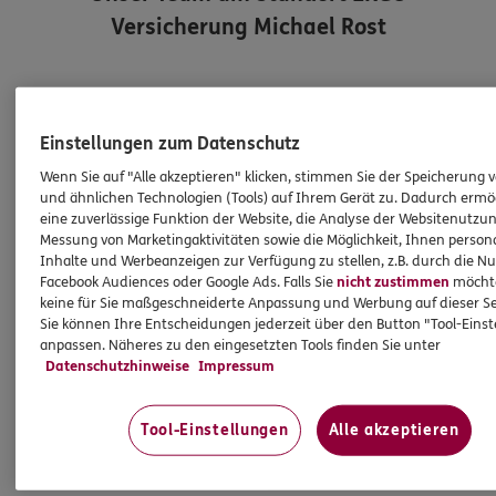
Versicherung Michael Rost
Einstellungen zum Datenschutz
Wenn Sie auf "Alle akzeptieren" klicken, stimmen Sie der Speicherung 
und ähnlichen Technologien (Tools) auf Ihrem Gerät zu. Dadurch ermö
eine zuverlässige Funktion der Website, die Analyse der Websitenutzun
Messung von Marketingaktivitäten sowie die Möglichkeit, Ihnen persona
Inhalte und Werbeanzeigen zur Verfügung zu stellen, z.B. durch die N
Facebook Audiences oder Google Ads. Falls Sie
nicht zustimmen
möchten
keine für Sie maßgeschneiderte Anpassung und Werbung auf dieser Se
Michael
Rost
Sie können Ihre Entscheidungen jederzeit über den Button "Tool-Eins
anpassen. Näheres zu den eingesetzten Tools finden Sie unter
Geschäftsstelle
Datenschutzhinweise
Impressum
michael.rost@ergo.de
Mobil:
0178 / 8538961
Tool-Einstellungen
Alle akzeptieren