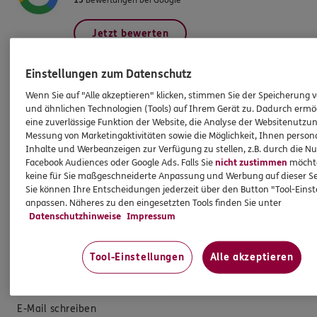
Jetzt bewerten
Einstellungen zum Datenschutz
Wenn Sie auf "Alle akzeptieren" klicken, stimmen Sie der Speicherung 
Produkte
und ähnlichen Technologien (Tools) auf Ihrem Gerät zu. Dadurch ermö
eine zuverlässige Funktion der Website, die Analyse der Websitenutzun
Messung von Marketingaktivitäten sowie die Möglichkeit, Ihnen persona
Zahnversicherungen
Inhalte und Werbeanzeigen zur Verfügung zu stellen, z.B. durch die N
Facebook Audiences oder Google Ads. Falls Sie
nicht zustimmen
möchten
Kfz-Versicherung
keine für Sie maßgeschneiderte Anpassung und Werbung auf dieser Se
Sie können Ihre Entscheidungen jederzeit über den Button "Tool-Eins
Krankenversicherung
anpassen. Näheres zu den eingesetzten Tools finden Sie unter
Versicherungen für den privaten Bedarf
Datenschutzhinweise
Impressum
Versicherungen für Geschäftskunden
Tool-Einstellungen
Alle akzeptieren
Hilfe & Services
E-Mail schreiben