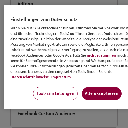
Adform
Einstellungen zum Datenschutz
Wenn Sie auf "Alle akzeptieren" klicken, stimmen Sie der Speicherung 
Consent Tool OneTrust
und ähnlichen Technologien (Tools) auf Ihrem Gerät zu. Dadurch ermö
eine zuverlässige Funktion der Website, die Analyse der Websitenutzun
Messung von Marketingaktivitäten sowie die Möglichkeit, Ihnen persona
Inhalte und Werbeanzeigen zur Verfügung zu stellen, z.B. durch die N
Facebook Audiences oder Google Ads. Falls Sie
nicht zustimmen
möchten
Fullstory
keine für Sie maßgeschneiderte Anpassung und Werbung auf dieser Se
Sie können Ihre Entscheidungen jederzeit über den Button "Tool-Eins
anpassen. Näheres zu den eingesetzten Tools finden Sie unter
Datenschutzhinweise
Impressum
Facebook Conversion Tracking
Tool-Einstellungen
Alle akzeptieren
Facebook Custom Audience