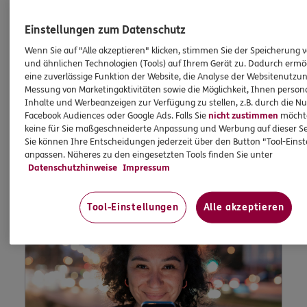
Einstellungen zum Datenschutz
Wenn Sie auf "Alle akzeptieren" klicken, stimmen Sie der Speicherung 
In Ihrem persönlichen Kundenportal „Meine
und ähnlichen Technologien (Tools) auf Ihrem Gerät zu. Dadurch ermö
Versicherungen“ können Sie Ihre
eine zuverlässige Funktion der Website, die Analyse der Websitenutzun
Versicherungen bequem online verwalten.
Messung von Marketingaktivitäten sowie die Möglichkeit, Ihnen persona
Inhalte und Werbeanzeigen zur Verfügung zu stellen, z.B. durch die N
Facebook Audiences oder Google Ads. Falls Sie
nicht zustimmen
möchten
keine für Sie maßgeschneiderte Anpassung und Werbung auf dieser Se
Jetzt informieren
Sie können Ihre Entscheidungen jederzeit über den Button "Tool-Eins
anpassen. Näheres zu den eingesetzten Tools finden Sie unter
Datenschutzhinweise
Impressum
Tool-Einstellungen
Alle akzeptieren