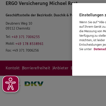
ERGO Versicherung Michael Rost
Einstellungen
Geschäftsstelle der Bezirksdir. Duschik & Partner
Wenn Sie auf "Alle 
Deubners Weg 10
auf Ihrem Gerät zu
09112 Chemnitz
die Messung von Ma
Verfügung zu stelle
Tel:
+49 371 7006255
möchten, ist leide
Mobil:
+49 178 8538961
Entscheidungen jed
Sie unter
Datensc
Fax:
+49 371 7006256
Kontakt
Barrierefreiheit
Anbieter
Datenschutz
Site