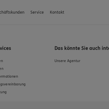
chäftskunden
Service
Kontakt
rvices
Das könnte Sie auch int
en
Unsere Agentur
en
formationen
gsvereinbarung
tung