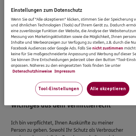
Versicherern eine vom Erfolg ihrer
Einstellungen zum Datenschutz
Vermittlungstätigkeit unabhängige Vergütung, deren
Wenn Sie auf "Alle akzeptieren" klicken, stimmen Sie der Speicherung 
Höhe von den Kosten ihrer Vertriebstätigkeiten
und ähnlichen Technologien (Tools) auf Ihrem Gerät zu. Dadurch ermö
abhängt. Das heißt für die erfolgreiche Vermittlung
eine zuverlässige Funktion der Website, die Analyse der Websitenutzun
Ihres bzw. eines Versicherungsvertrags bekommt die
Messung von Marketingaktivitäten sowie die Möglichkeit, Ihnen persona
ERGO Direkt AG keine zusätzliche Vergütung. Alle
Inhalte und Werbeanzeigen zur Verfügung zu stellen, z.B. durch die N
Facebook Audiences oder Google Ads. Falls Sie
nicht zustimmen
möchten
Kostenerstattungs- und Vergütungsansprüche sind
keine für Sie maßgeschneiderte Anpassung und Werbung auf dieser Se
bereits in der Versicherungsprämie enthalten [und
Sie können Ihre Entscheidungen jederzeit über den Button "Tool-Eins
müssen von Ihnen nicht gesondert gezahlt werden].
anpassen. Näheres zu den eingesetzten Tools finden Sie unter
Datenschutzhinweise
Impressum
Nach oben
Tool-Einstellungen
Alle akzeptieren
HINWEIS
Wichtiges aus dem Vermittlerrecht
Ich bin verpflichtet, Ihnen Auskünfte zu meiner
Person zu geben. Sowohl Ihr Schutz als Verbraucher