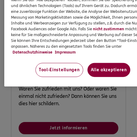
und ähnlichen Technologien (Tools) auf Ihrem Gerät zu. Dadurch ermö
eine zuverlässige Funktion der Website, die Analyse der Websitenutzun
Messung von Marketingaktivitäten sowie die Möglichkeit, Ihnen persona
Inhalte und Werbeanzeigen zur Verfügung zu stellen, z.B. durch die N
Facebook Audiences oder Google Ads. Falls Sie
nicht zustimmen
möchten
keine für Sie maßgeschneiderte Anpassung und Werbung auf dieser Se
Sie können Ihre Entscheidungen jederzeit über den Button "Tool-Eins
anpassen. Näheres zu den eingesetzten Tools finden Sie unter
Datenschutzhinweise
Impressum
Lob und Beschwerden
Tool-Einstellungen
Alle akzeptieren
Waren Sie zufrieden mit uns? Oder waren Sie
einmal nicht zufrieden? Dann können Sie uns
dies hier schildern.
Jetzt informieren