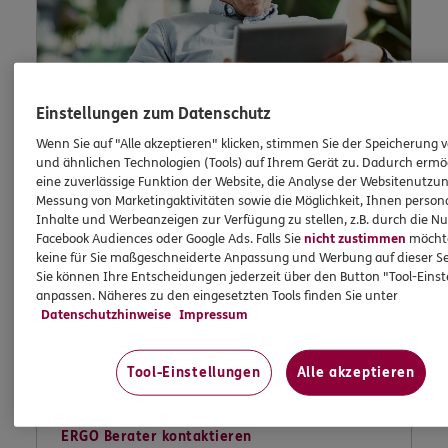
Einstellungen zum Datenschutz
Wenn Sie auf "Alle akzeptieren" klicken, stimmen Sie der Speicherung 
und ähnlichen Technologien (Tools) auf Ihrem Gerät zu. Dadurch ermö
eine zuverlässige Funktion der Website, die Analyse der Websitenutzun
Kontaktformular
Messung von Marketingaktivitäten sowie die Möglichkeit, Ihnen persona
Inhalte und Werbeanzeigen zur Verfügung zu stellen, z.B. durch die N
Facebook Audiences oder Google Ads. Falls Sie
nicht zustimmen
möchten
keine für Sie maßgeschneiderte Anpassung und Werbung auf dieser Se
Sie können Ihre Entscheidungen jederzeit über den Button "Tool-Eins
anpassen. Näheres zu den eingesetzten Tools finden Sie unter
Nutzen Sie unser sicheres Kontaktformular.
Datenschutzhinweise
Impressum
Tool-Einstellungen
Alle akzeptieren
ERGO Berater kontaktieren